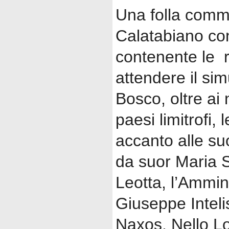
Una folla commo
Calatabiano co
contenente le 
attendere il si
Bosco, oltre ai
paesi limitrofi, l
accanto alle suo
da suor Maria S
Leotta, l’Ammin
Giuseppe Intelis
Naxos, Nello Lo 