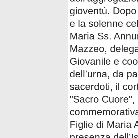
gioventù. Dopo 
e la solenne ce
Maria Ss. Annu
Mazzeo, delegat
Giovanile e coo
dell’urna, da p
sacerdoti, il cor
"Sacro Cuore", 
commemorativa i
Figlie di Maria 
presenza dell’I